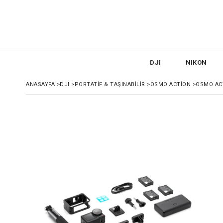
DJI
NIKON
ANASAYFA
>
DJI
>
PORTATIF & TAŞINABILIR
>
OSMO ACTION
>
OSMO AC