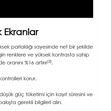
 Ekranlar
ek parlaklığı sayesinde net bir şekilde
in renklere ve yüksek kontrasta sahip
[3]
 oranını %16 artırır
.
ntrolleri korur.
şük güç tüketimi için kayıt süresini ve
kışta gerekli bilgileri alın.