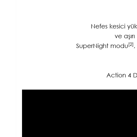
Nefes kesici yük
ve aşır
[2]
SuperNight modu
,
Action 4 