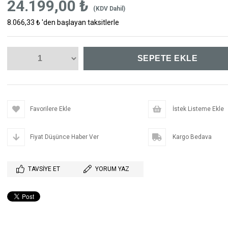
24.199,00 ₺
(KDV Dahil)
8.066,33 ₺
'den başlayan taksitlerle
Favorilere Ekle
İstek Listeme Ekle
Fiyat Düşünce Haber Ver
Kargo Bedava
TAVSIYE ET
YORUM YAZ