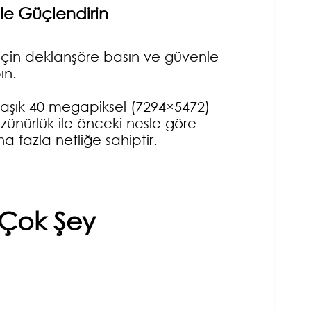
le Güçlendirin
için deklanşöre basın ve güvenle
ın.
laşık 40 megapiksel (7294×5472)
zünürlük ile önceki nesle göre
a fazla netliğe sahiptir.
 Çok Şey