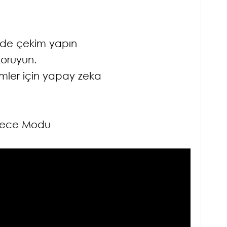
ps'de çekim yapın
koruyun.
imler için yapay zeka
 Gece Modu