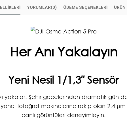
ELLIKLERI
YORUMLAR
(0)
ÖDEME SEÇENEKLERI
ÜRÜN 
Her Anı Yakalayın
Yeni Nesil 1/1,3″ Sensör
izi yakalar. Şehir gecelerinden dramatik gün do
yonel fotoğraf makinelerine rakip olan 2,4 μm p
canlı görüntüleri deneyimleyin.