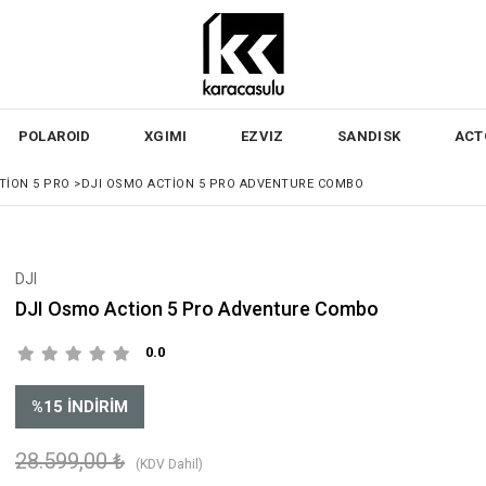
POLAROID
XGIMI
EZVIZ
SANDISK
ACT
TION 5 PRO
>
DJI OSMO ACTION 5 PRO ADVENTURE COMBO
DJI
DJI Osmo Action 5 Pro Adventure Combo
0.0
%
15
İNDIRIM
28.599,00 ₺
(KDV Dahil)