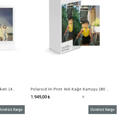
Polaroid 600 için Renkli Film Paketi (40 Adet)
Polaroid Hi·Print 4x6 Kağıt Kartuşu (80 Adet)
1.949,00 ₺
Ücretsiz Kargo
Ücretsiz Kargo