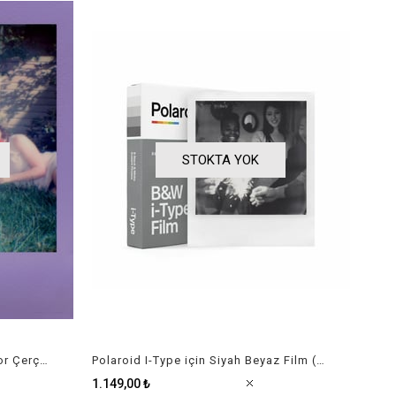
STOKTA YOK
Polaroid Go için Renkli Film (Mor Çerçeveli)
Polaroid I-Type için Siyah Beyaz Film (8 Adet)
1.149,00 ₺