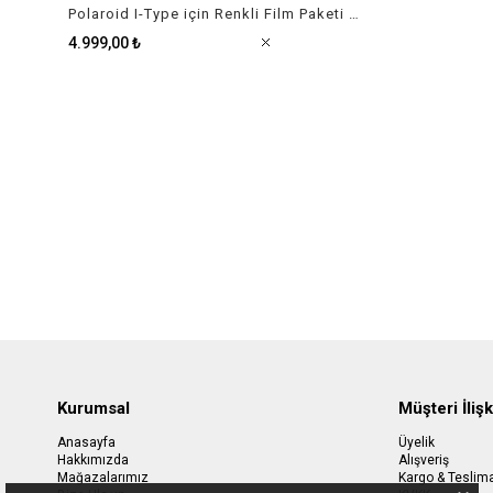
Polaroid I-Type için Renkli Film Paketi (40 Adet)
4.999,00 ₺
Kurumsal
Müşteri İlişk
Anasayfa
Üyelik
Hakkımızda
Alışveriş
Mağazalarımız
Kargo & Teslim