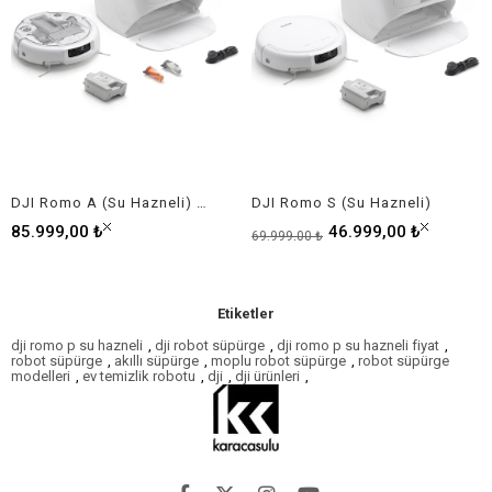
DJI Romo A (Su Hazneli) Robot Süpürge
DJI Romo S (Su Hazneli)
85.999,00 ₺
46.999,00 ₺
69.999,00 ₺
Etiketler
dji romo p su hazneli
,
dji robot süpürge
,
dji romo p su hazneli fiyat
,
robot süpürge
,
akıllı süpürge
,
moplu robot süpürge
,
robot süpürge
modelleri
,
ev temizlik robotu
,
dji
,
dji ürünleri
,