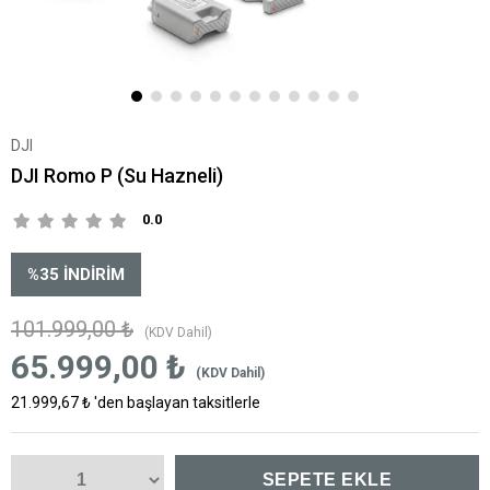
DJI
DJI Romo P (Su Hazneli)
0.0
%
35
İNDIRIM
101.999,00 ₺
(KDV Dahil)
65.999,00 ₺
(KDV Dahil)
21.999,67 ₺
'den başlayan taksitlerle