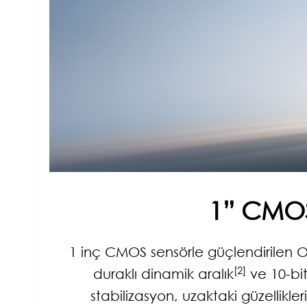
1” CMO
1 inç CMOS sensörle güçlendirilen O
[2]
duraklı dinamik aralık
ve 10-bi
stabilizasyon, uzaktaki güzellikl