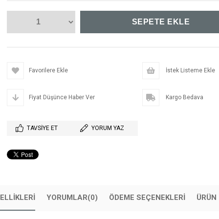
Favorilere Ekle
İstek Listeme Ekle
Fiyat Düşünce Haber Ver
Kargo Bedava
TAVSIYE ET
YORUM YAZ
ELLIKLERI
YORUMLAR
(0)
ÖDEME SEÇENEKLERI
ÜRÜN 