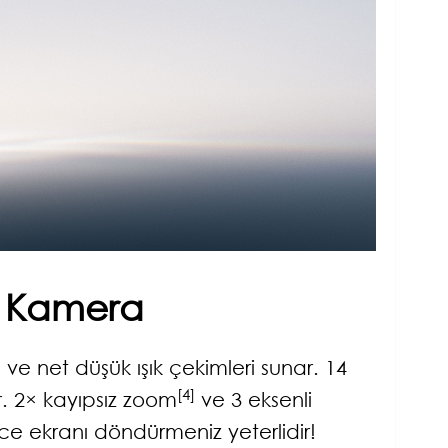
 Kamera
]
ve net düşük ışık çekimleri sunar. 14
[4]
r. 2× kayıpsız zoom
ve 3 eksenli
ece ekranı döndürmeniz yeterlidir!