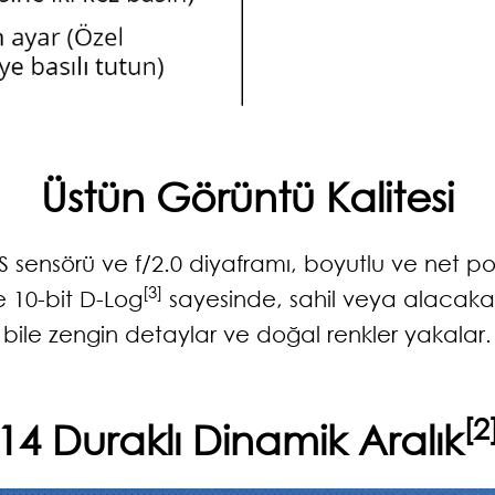
Üstün Görüntü Kalitesi
ensörü ve f/2.0 diyaframı, boyutlu ve net port
[3]
 10-bit D-Log
sayesinde, sahil veya alacakara
bile zengin detaylar ve doğal renkler yakalar.
[2
14 Duraklı Dinamik Aralık