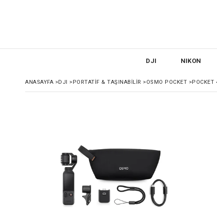
DJI
NIKON
ANASAYFA
>
DJI
>
PORTATIF & TAŞINABILIR
>
OSMO POCKET
>
POCKET 