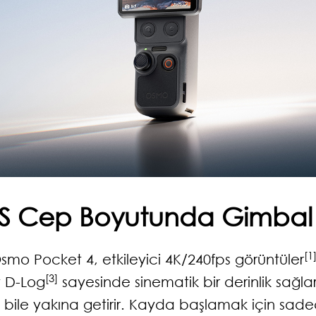
S Cep Boyutunda Gimbal
[1
smo Pocket 4, etkileyici 4K/240fps görüntüler
[3]
t D-Log
sayesinde sinematik bir derinlik sağla
eri bile yakına getirir. Kayda başlamak için sad