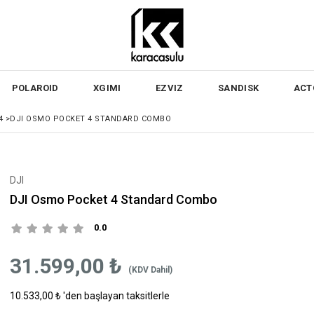
POLAROID
XGIMI
EZVIZ
SANDISK
ACT
4
>
DJI OSMO POCKET 4 STANDARD COMBO
DJI
DJI Osmo Pocket 4 Standard Combo
0.0
31.599,00 ₺
(KDV Dahil)
10.533,00 ₺
'den başlayan taksitlerle