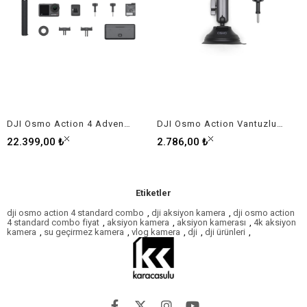
DJI Osmo Action 4 Adventure Combo
DJI Osmo Action Vantuzlu Montaj Aparatı
22.399,00 ₺
2.786,00 ₺
Etiketler
dji osmo action 4 standard combo
,
dji aksiyon kamera
,
dji osmo action
4 standard combo fiyat
,
aksiyon kamera
,
aksiyon kamerası
,
4k aksiyon
kamera
,
su geçirmez kamera
,
vlog kamera
,
dji
,
dji ürünleri
,