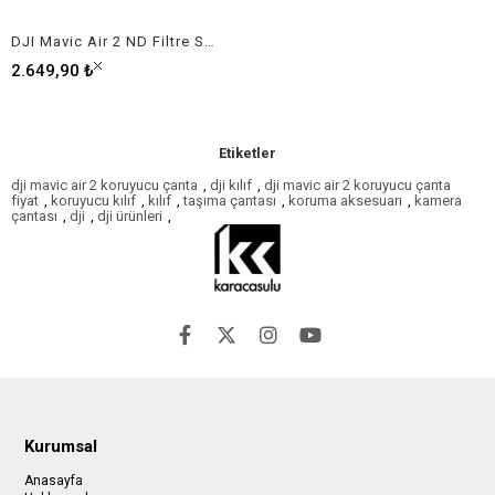
DJI Mavic Air 2 ND Filtre Seti
2.649,90 ₺
Etiketler
dji mavic air 2 koruyucu çanta
,
dji kılıf
,
dji mavic air 2 koruyucu çanta
fiyat
,
koruyucu kılıf
,
kılıf
,
taşıma çantası
,
koruma aksesuarı
,
kamera
çantası
,
dji
,
dji ürünleri
,
Kurumsal
Anasayfa