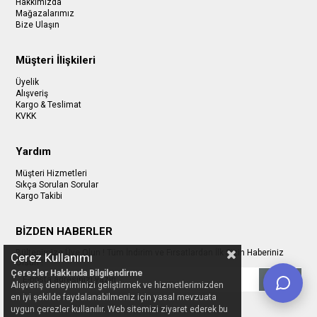
Hakkımızda
Mağazalarımız
Bize Ulaşın
Müşteri İlişkileri
Üyelik
Alışveriş
Kargo & Teslimat
KVKK
Yardım
Müşteri Hizmetleri
Sıkça Sorulan Sorular
Kargo Takibi
BİZDEN HABERLER
Bültenimize Üye Olun ! Tüm İndirim ve Fırsatlardan İlk Sizin Haberiniz
Çerez Kullanımı
Olsun !
Çerezler Hakkında Bilgilendirme
Gönder
Alışveriş deneyiminizi geliştirmek ve hizmetlerimizden
en iyi şekilde faydalanabilmeniz için yasal mevzuata
uygun çerezler kullanılır. Web sitemizi ziyaret ederek bu