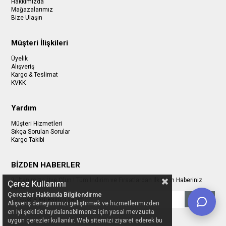
Hakkımızda
Mağazalarımız
Bize Ulaşın
Müşteri İlişkileri
Üyelik
Alışveriş
Kargo & Teslimat
KVKK
Yardım
Müşteri Hizmetleri
Sıkça Sorulan Sorular
Kargo Takibi
BİZDEN HABERLER
Bültenimize Üye Olun ! Tüm İndirim ve Fırsatlardan İlk Sizin Haberiniz
Çerez Kullanımı
Olsun !
Çerezler Hakkında Bilgilendirme
Gönder
Alışveriş deneyiminizi geliştirmek ve hizmetlerimizden
en iyi şekilde faydalanabilmeniz için yasal mevzuata
uygun çerezler kullanılır. Web sitemizi ziyaret ederek bu