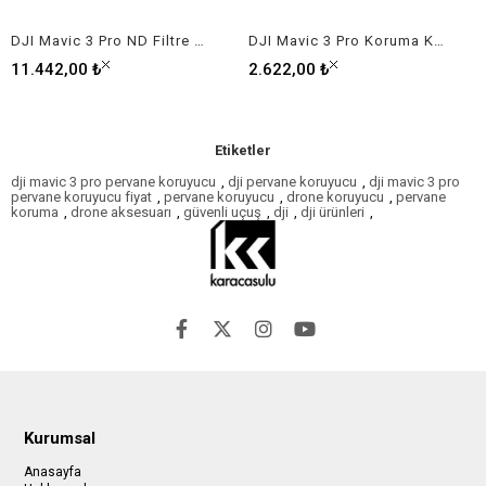
DJI Mavic 3 Pro ND Filtre Seti (8/16/32/64)
DJI Mavic 3 Pro Koruma Kapağı
11.442,00 ₺
2.622,00 ₺
Etiketler
dji mavic 3 pro pervane koruyucu
,
dji pervane koruyucu
,
dji mavic 3 pro
pervane koruyucu fiyat
,
pervane koruyucu
,
drone koruyucu
,
pervane
koruma
,
drone aksesuarı
,
güvenli uçuş
,
dji
,
dji ürünleri
,
Kurumsal
Anasayfa