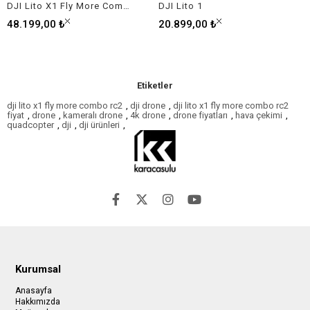
DJI Lito X1 Fly More Combo Plus (RC2)
DJI Lito 1
48.199,00 ₺
20.899,00 ₺
Etiketler
dji lito x1 fly more combo rc2
,
dji drone
,
dji lito x1 fly more combo rc2
fiyat
,
drone
,
kameralı drone
,
4k drone
,
drone fiyatları
,
hava çekimi
,
quadcopter
,
dji
,
dji ürünleri
,
Kurumsal
Anasayfa
Hakkımızda