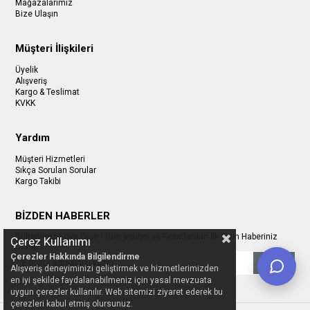
Mağazalarımız
Bize Ulaşın
Müşteri İlişkileri
Üyelik
Alışveriş
Kargo & Teslimat
KVKK
Yardım
Müşteri Hizmetleri
Sıkça Sorulan Sorular
Kargo Takibi
BİZDEN HABERLER
Bültenimize Üye Olun ! Tüm İndirim ve Fırsatlardan İlk Sizin Haberiniz
Çerez Kullanımı
Olsun !
Çerezler Hakkında Bilgilendirme
Gönder
Alışveriş deneyiminizi geliştirmek ve hizmetlerimizden
en iyi şekilde faydalanabilmeniz için yasal mevzuata
uygun çerezler kullanılır. Web sitemizi ziyaret ederek bu
çerezleri kabul etmiş olursunuz.