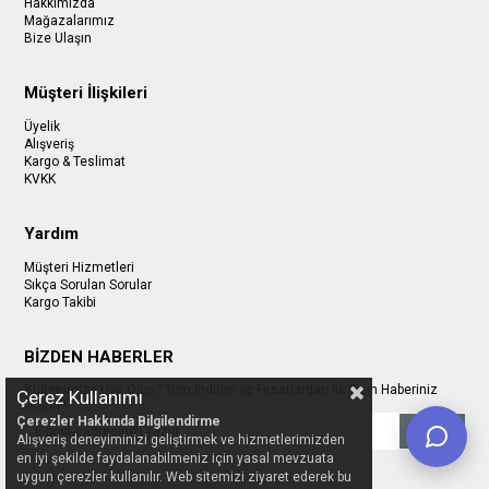
Hakkımızda
Mağazalarımız
Bize Ulaşın
Müşteri İlişkileri
Üyelik
Alışveriş
Kargo & Teslimat
KVKK
Yardım
Müşteri Hizmetleri
Sıkça Sorulan Sorular
Kargo Takibi
BİZDEN HABERLER
Bültenimize Üye Olun ! Tüm İndirim ve Fırsatlardan İlk Sizin Haberiniz
Çerez Kullanımı
Olsun !
Çerezler Hakkında Bilgilendirme
Gönder
Alışveriş deneyiminizi geliştirmek ve hizmetlerimizden
en iyi şekilde faydalanabilmeniz için yasal mevzuata
uygun çerezler kullanılır. Web sitemizi ziyaret ederek bu